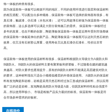
饰一体板的种类有很多。
因为保温装饰一体板可以根据不同的地区，不同的使用环境进行面层和保温材料
的相互搭配，可以配合出多种规格，保温装饰一体板可选择的装饰面有很多，有
真石漆，氟碳漆，仿石漆（水包水漆），还可以用超薄石材做为保温装饰一体板
的装饰面，这么多选择可以满足大部分装饰施工的需求。 保温装饰一体板经过
多年的发展，也在不断的创新，陶瓷薄板保温装饰一体板是近两年受到市场青睐
的保温装饰一体板延伸出的新产品，陶瓷薄板保温一体板既可以达到天然石材的
效果，但又没有石材那么厚重，使用寿命又比真石漆仿石漆长，性价比非常
高。
保温装饰一体板使用的保温材料有很多，保温材料根据防火等级分为A级防火和
B级防火。 B级防火的保温材料主要有聚苯板和挤塑板，不过随着在建的建筑越
来越高，对防火要求也逐渐提升，原有的B级防火材料不能满足高层建筑对防火
的要求，这种材料现在只适合小规模低楼层的外墙保温使用。 A级防火的保温材
料有发泡陶瓷和岩棉，岩棉是采用天然石料经过加工形成的保温材料，所以应用
最广泛的还是岩棉，发泡陶瓷虽然防火等级是A级，但因其材料特性粘合强度不
高，所以使用率较小。 市场是检验产品实力最好的标准。保温装饰一体板是符
合市场多种需求的好板材。
在线询价