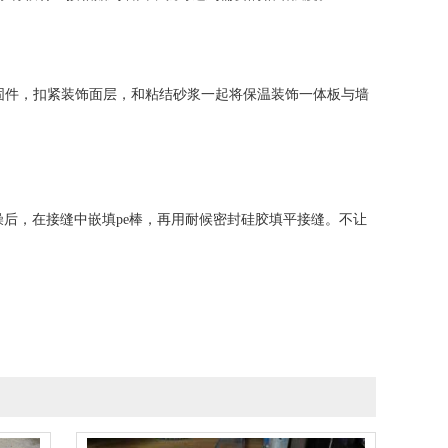
固件，扣紧装饰面层，和粘结砂浆一起将保温装饰一体板与墙
燥后，在接缝中嵌填pe棒，再用耐候密封硅胶填平接缝。不让