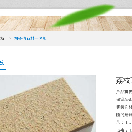
体板
>
陶瓷仿石材一体板
板
荔枝
产品摘要
保温装
和装饰
能的建
艺： 1...
点击：
6