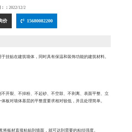
期：：
2022/12/2
询价
15680082200
用于挂贴在建筑墙体，同时具有保温和装饰功能的建筑材料。
到不开裂、不掉粉、不起砂、不空鼓、不剥离、表面平整、立
一体板对墙体基层的平整度要求相对较低，并且处理简单。
砂浆将板材直接粘贴到墙面，就可达到需要的粘结强度。