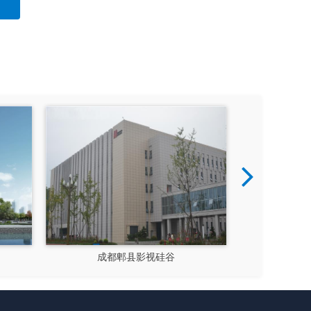
成都郫县影视硅谷
新都