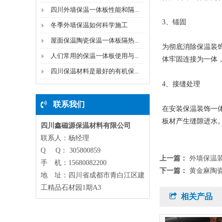
四川外墙保温一体板性能和隔...
3、锚固
冬季外墙保温如何科学施工
屋面保温陶瓷保温一体板隔热...
为彻底消除保温装
人们常用的保温一体板使用与...
体牢固连接为一体
四川保温材料是最好的有机保...
4、接缝处理
联系我们
在安装保温装饰一体
板材产生缝隙进水
四川鑫磁源保温材料有限公司
联系人：杨经理
Q Q： 305800859
上一篇：
外墙保温
手 机：15680082200
下一篇：
黄金麻陶
地 址：四川省成都市青白江区建
工精品石材园1期A3
相关产品